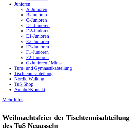
Junioren
A-Junioren
B-Junioren
C-Junioren
D1-Junioren
D2-Junioren
E1-Junioren
E2-Junioren
E3-Junioren
F1-Junioren
F2-Junioren
G-Junioren / Minis
Turn- und Gymnastikabteilung
Tischtennisabteilung
Nordic Walking
TuS-Shop
Anfahrt/Kontakt
Mehr Infos
Weihnachtsfeier der Tischtennisabteilung
des TuS Neuasseln