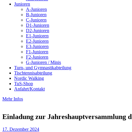
Junioren
A-Junioren
B-Junioren
C-Junioren
D1-Junioren
D2-Junioren
E1-Junioren
E2-Junioren
E3-Junioren
F1-Junioren
F2-Junioren
G-Junioren / Minis
Turn- und Gymnastikabteilung
Tischtennisabteilung
Nordic Walking
TuS-Shop
Anfahrt/Kontakt
Mehr Infos
Einladung zur Jahreshauptversammlung de
17. Dezember 2024