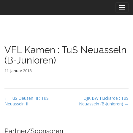
M
S
k
a
i
i
p
n
t
m
o
e
c
VFL Kamen : TuS Neuasseln
n
o
n
u
(B-Junioren)
t
e
11. Januar 2018
n
t
P
← TuS Deusen III : TuS
DJK BW Huckarde : TuS
Neuasseln II
Neuasseln (B-Junioren) →
o
s
t
n
Partner/Sponsoren