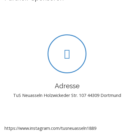
a
v
i
g
a
t
i
o
n
Adresse
TuS Neuasseln Holzwickeder Str. 107 44309 Dortmund
https://www.instagram.com/tusneuasseln1889