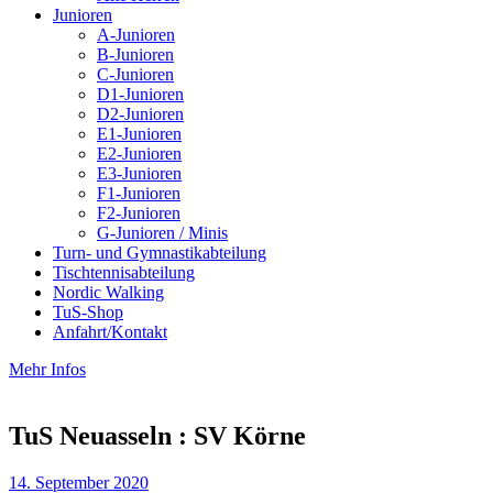
Junioren
A-Junioren
B-Junioren
C-Junioren
D1-Junioren
D2-Junioren
E1-Junioren
E2-Junioren
E3-Junioren
F1-Junioren
F2-Junioren
G-Junioren / Minis
Turn- und Gymnastikabteilung
Tischtennisabteilung
Nordic Walking
TuS-Shop
Anfahrt/Kontakt
Mehr Infos
TuS Neuasseln : SV Körne
14. September 2020