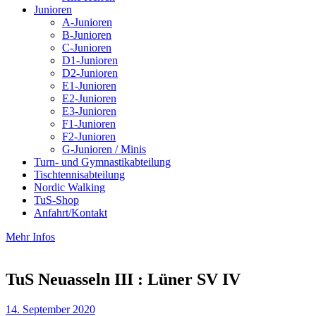
Junioren
A-Junioren
B-Junioren
C-Junioren
D1-Junioren
D2-Junioren
E1-Junioren
E2-Junioren
E3-Junioren
F1-Junioren
F2-Junioren
G-Junioren / Minis
Turn- und Gymnastikabteilung
Tischtennisabteilung
Nordic Walking
TuS-Shop
Anfahrt/Kontakt
Mehr Infos
TuS Neuasseln III : Lüner SV IV
14. September 2020