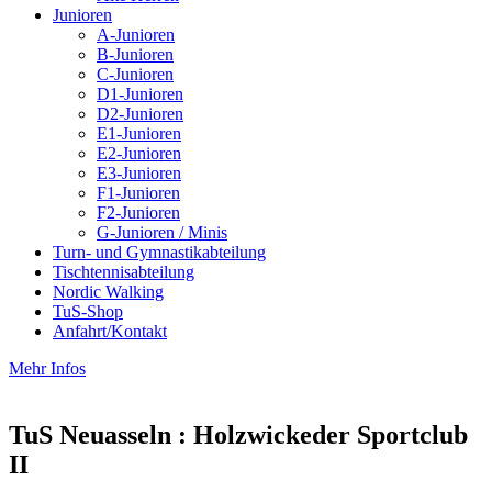
Junioren
A-Junioren
B-Junioren
C-Junioren
D1-Junioren
D2-Junioren
E1-Junioren
E2-Junioren
E3-Junioren
F1-Junioren
F2-Junioren
G-Junioren / Minis
Turn- und Gymnastikabteilung
Tischtennisabteilung
Nordic Walking
TuS-Shop
Anfahrt/Kontakt
Mehr Infos
TuS Neuasseln : Holzwickeder Sportclub
II