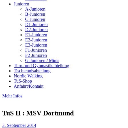
Junioren
A-Junioren
B-Junioren
C-Junioren
D1-Junioren
D2-Junioren
E1-Junioren
E2-Junioren
E3-Junioren
F1-Junioren
F2-Junioren
G-Junioren / Minis
Turn- und Gymnastikabteilung
Tischtennisabteilung
Nordic Walking
TuS-Shop
Anfahrt/Kontakt
Mehr Infos
TuS II : MSV Dortmund
3. September 2014