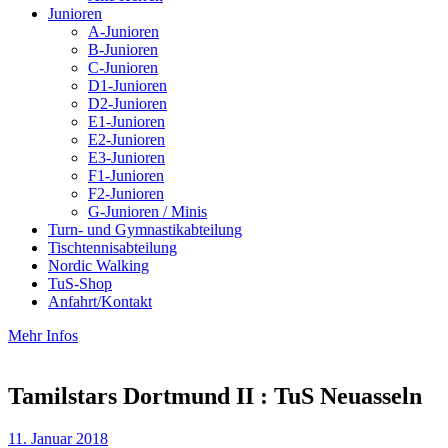
Junioren
A-Junioren
B-Junioren
C-Junioren
D1-Junioren
D2-Junioren
E1-Junioren
E2-Junioren
E3-Junioren
F1-Junioren
F2-Junioren
G-Junioren / Minis
Turn- und Gymnastikabteilung
Tischtennisabteilung
Nordic Walking
TuS-Shop
Anfahrt/Kontakt
Mehr Infos
Tamilstars Dortmund II : TuS Neuasseln
11. Januar 2018