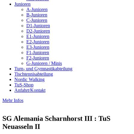
Junioren
A-Junioren
B-Junioren
C-Junioren
D1-Junioren
D2-Junioren
E1-Junioren
E2-Junioren
E3-Junioren
F1-Junioren
F2-Junioren
G-Junioren / Minis
Turn- und Gymnastikabteilung
Tischtennisabteilung
Nordic Walking
TuS-Shop
Anfahrt/Kontakt
Mehr Infos
SG Alemania Scharnhorst III : TuS
Neuasseln II