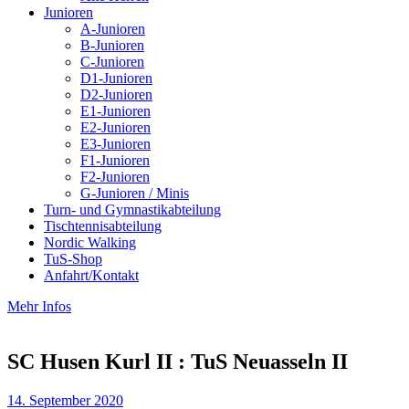
Junioren
A-Junioren
B-Junioren
C-Junioren
D1-Junioren
D2-Junioren
E1-Junioren
E2-Junioren
E3-Junioren
F1-Junioren
F2-Junioren
G-Junioren / Minis
Turn- und Gymnastikabteilung
Tischtennisabteilung
Nordic Walking
TuS-Shop
Anfahrt/Kontakt
Mehr Infos
SC Husen Kurl II : TuS Neuasseln II
14. September 2020