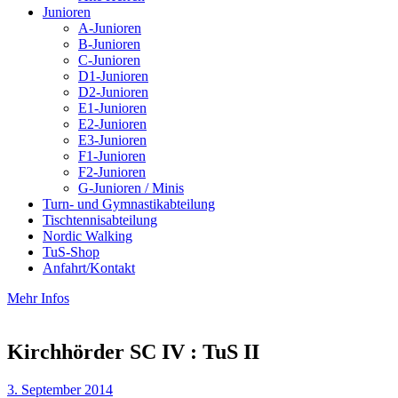
Junioren
A-Junioren
B-Junioren
C-Junioren
D1-Junioren
D2-Junioren
E1-Junioren
E2-Junioren
E3-Junioren
F1-Junioren
F2-Junioren
G-Junioren / Minis
Turn- und Gymnastikabteilung
Tischtennisabteilung
Nordic Walking
TuS-Shop
Anfahrt/Kontakt
Mehr Infos
Kirchhörder SC IV : TuS II
3. September 2014