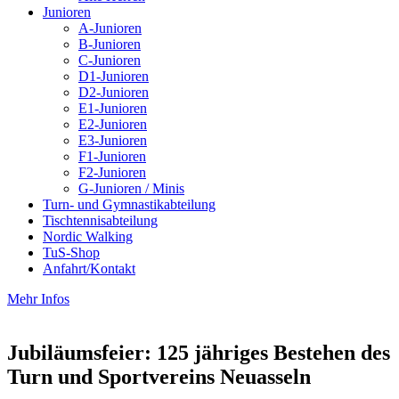
Junioren
A-Junioren
B-Junioren
C-Junioren
D1-Junioren
D2-Junioren
E1-Junioren
E2-Junioren
E3-Junioren
F1-Junioren
F2-Junioren
G-Junioren / Minis
Turn- und Gymnastikabteilung
Tischtennisabteilung
Nordic Walking
TuS-Shop
Anfahrt/Kontakt
Mehr Infos
Jubiläumsfeier: 125 jähriges Bestehen des
Turn und Sportvereins Neuasseln