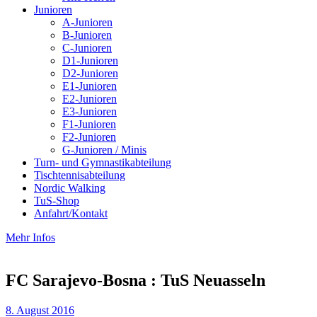
Junioren
A-Junioren
B-Junioren
C-Junioren
D1-Junioren
D2-Junioren
E1-Junioren
E2-Junioren
E3-Junioren
F1-Junioren
F2-Junioren
G-Junioren / Minis
Turn- und Gymnastikabteilung
Tischtennisabteilung
Nordic Walking
TuS-Shop
Anfahrt/Kontakt
Mehr Infos
FC Sarajevo-Bosna : TuS Neuasseln
8. August 2016