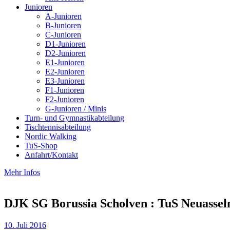
Junioren
A-Junioren
B-Junioren
C-Junioren
D1-Junioren
D2-Junioren
E1-Junioren
E2-Junioren
E3-Junioren
F1-Junioren
F2-Junioren
G-Junioren / Minis
Turn- und Gymnastikabteilung
Tischtennisabteilung
Nordic Walking
TuS-Shop
Anfahrt/Kontakt
Mehr Infos
DJK SG Borussia Scholven : TuS Neuasseln
10. Juli 2016