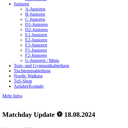
Junioren
A-Junioren
B-Junioren
C-Junioren
D1-Junioren
D2-Junioren
E1-Junioren
E2-Junioren
E3-Junioren
F1-Junioren
F2-Junioren
G-Junioren / Minis
Turn- und Gymnastikabteilung
Tischtennisabteilung
Nordic Walking
TuS-Shop
Anfahrt/Kontakt
Mehr Infos
Matchday Update ⚽️ 18.08.2024