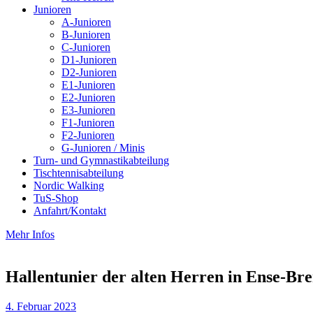
Junioren
A-Junioren
B-Junioren
C-Junioren
D1-Junioren
D2-Junioren
E1-Junioren
E2-Junioren
E3-Junioren
F1-Junioren
F2-Junioren
G-Junioren / Minis
Turn- und Gymnastikabteilung
Tischtennisabteilung
Nordic Walking
TuS-Shop
Anfahrt/Kontakt
Mehr Infos
Hallentunier der alten Herren in Ense-Br
4. Februar 2023