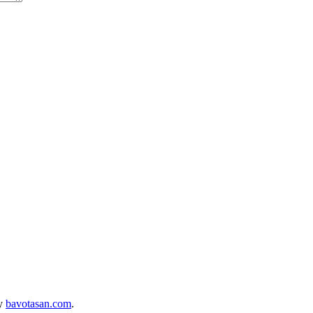
by
bavotasan.com
.