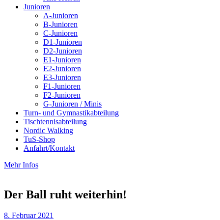
Junioren
A-Junioren
B-Junioren
C-Junioren
D1-Junioren
D2-Junioren
E1-Junioren
E2-Junioren
E3-Junioren
F1-Junioren
F2-Junioren
G-Junioren / Minis
Turn- und Gymnastikabteilung
Tischtennisabteilung
Nordic Walking
TuS-Shop
Anfahrt/Kontakt
Mehr Infos
Der Ball ruht weiterhin!
8. Februar 2021