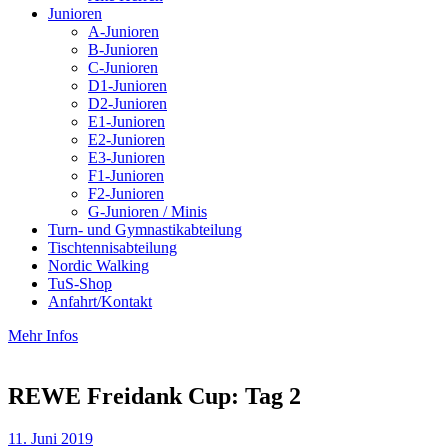
Junioren
A-Junioren
B-Junioren
C-Junioren
D1-Junioren
D2-Junioren
E1-Junioren
E2-Junioren
E3-Junioren
F1-Junioren
F2-Junioren
G-Junioren / Minis
Turn- und Gymnastikabteilung
Tischtennisabteilung
Nordic Walking
TuS-Shop
Anfahrt/Kontakt
Mehr Infos
REWE Freidank Cup: Tag 2
11. Juni 2019