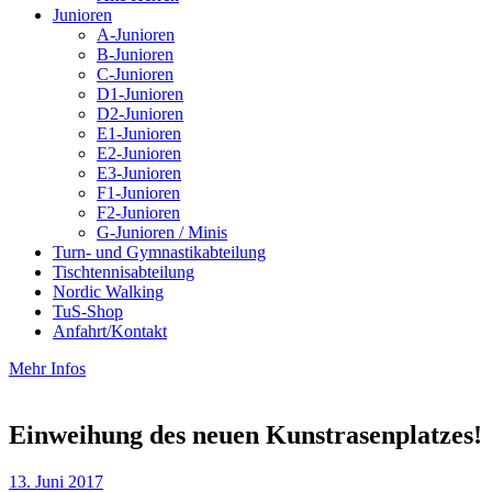
Junioren
A-Junioren
B-Junioren
C-Junioren
D1-Junioren
D2-Junioren
E1-Junioren
E2-Junioren
E3-Junioren
F1-Junioren
F2-Junioren
G-Junioren / Minis
Turn- und Gymnastikabteilung
Tischtennisabteilung
Nordic Walking
TuS-Shop
Anfahrt/Kontakt
Mehr Infos
Einweihung des neuen Kunstrasenplatzes!
13. Juni 2017