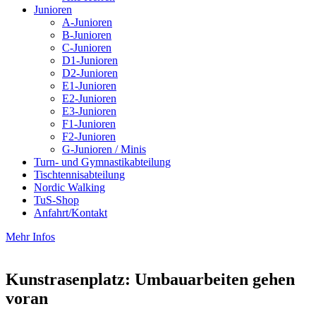
Junioren
A-Junioren
B-Junioren
C-Junioren
D1-Junioren
D2-Junioren
E1-Junioren
E2-Junioren
E3-Junioren
F1-Junioren
F2-Junioren
G-Junioren / Minis
Turn- und Gymnastikabteilung
Tischtennisabteilung
Nordic Walking
TuS-Shop
Anfahrt/Kontakt
Mehr Infos
Kunstrasenplatz: Umbauarbeiten gehen
voran