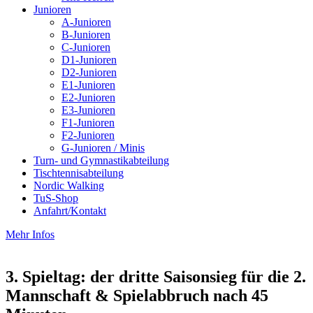
Junioren
A-Junioren
B-Junioren
C-Junioren
D1-Junioren
D2-Junioren
E1-Junioren
E2-Junioren
E3-Junioren
F1-Junioren
F2-Junioren
G-Junioren / Minis
Turn- und Gymnastikabteilung
Tischtennisabteilung
Nordic Walking
TuS-Shop
Anfahrt/Kontakt
Mehr Infos
3. Spieltag: der dritte Saisonsieg für die 2.
Mannschaft & Spielabbruch nach 45