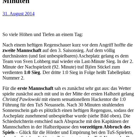
Minuten
31. August 2014
So viele Höhen und Tiefen an einem Tag:
Nach einem heftigen Regenschauer kurz vor dem Angriff hoffte die
zweite Mannschaft
auf den 3. Saisonsieg. Auf dem völlig
durchnässten (und fast unbespielbaren) Ascheplatz gelang es dem
Team von Sven Lohberg mal wieder ein Last-Minute Sieg.
In der 2.
Minute der Nachspielzeit (92. Minute) traf Björn Stickel zum
verdienten
1:0 Sieg
. Der dritte 1:0 Sieg in Folge heißt Tabelleplatz
Nummer 2.
Für die
erste Mannschaft
sah es zunächst sehr gut aus: das Wetter
spielte zunächst auch mit und in der Mitte der ersten Halbzeit gelang
Christof Pawlowski
mit einem sensationellem Hackentor die 1:0
Führung für den TuS Neuasseln. Nach 30 Minuten strahlenden
Sonnenschein gab es plötzlich einen heftigen Regenguss, sodass der
Ascheplatz zunehmend unbespielbar wurde (siehe Bild oben). Die
Schiedsrichterin entschied nach Absprache mit den Kapitänen der
Mannschaften in der Halbzeitpause den
vorzeitigen Abbruch des
Spiels
– Glück für die Hörder und Empörung bei den TuS-Spielern,