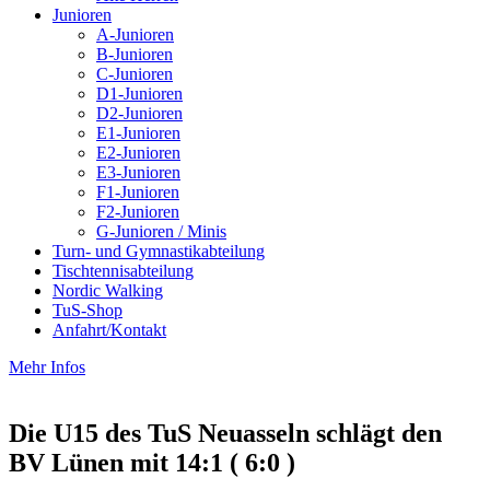
Junioren
A-Junioren
B-Junioren
C-Junioren
D1-Junioren
D2-Junioren
E1-Junioren
E2-Junioren
E3-Junioren
F1-Junioren
F2-Junioren
G-Junioren / Minis
Turn- und Gymnastikabteilung
Tischtennisabteilung
Nordic Walking
TuS-Shop
Anfahrt/Kontakt
Mehr Infos
Die U15 des TuS Neuasseln schlägt den
BV Lünen mit 14:1 ( 6:0 )