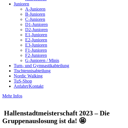
Junioren
A-Junioren
B-Junioren
C-Junioren
D1-Junioren
D2-Junioren
E1-Junioren
E2-Junioren
E3-Junioren
F1-Junioren
F2-Junioren
G-Junioren / Minis
Turn- und Gymnastikabteilung
Tischtennisabteilung
Nordic Walking
TuS-Shop
Anfahrt/Kontakt
Mehr Infos
Hallenstadtmeisterschaft 2023 – Die
Gruppenauslosung ist da! 🤩