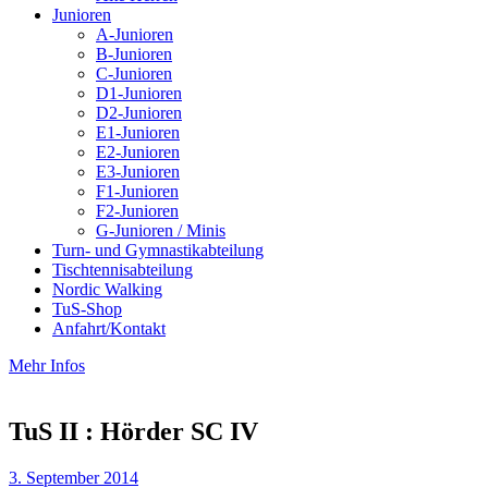
Junioren
A-Junioren
B-Junioren
C-Junioren
D1-Junioren
D2-Junioren
E1-Junioren
E2-Junioren
E3-Junioren
F1-Junioren
F2-Junioren
G-Junioren / Minis
Turn- und Gymnastikabteilung
Tischtennisabteilung
Nordic Walking
TuS-Shop
Anfahrt/Kontakt
Mehr Infos
TuS II : Hörder SC IV
3. September 2014